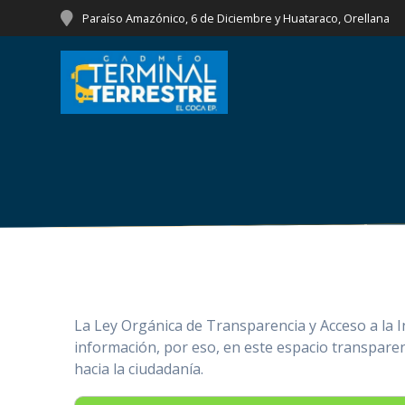
Saltar
Paraíso Amazónico, 6 de Diciembre y Huataraco, Orellana
al
contenido
La Ley Orgánica de Transparencia y Acceso a la I
información, por eso, en este espacio transpare
hacia la ciudadanía.